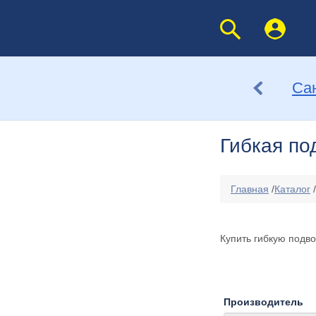
Са
Гибкая по
Главная
/
Каталог
/
Купить гибкую подв
Производитель