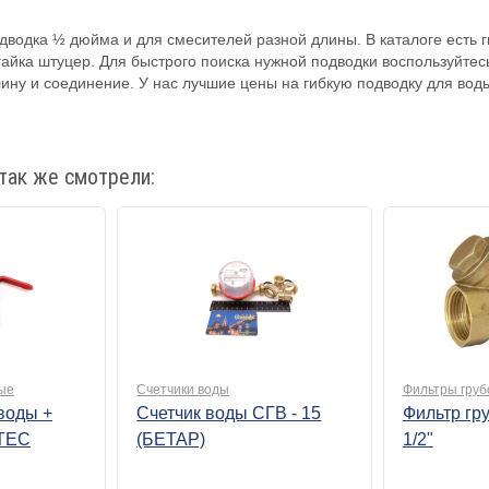
дводка ½ дюйма и для смесителей разной длины. В каталоге есть 
 гайка штуцер. Для быстрого поиска нужной подводки воспользуйте
ину и соединение. У нас лучшие цены на гибкую подводку для вод
так же смотрели:
ые
Счетчики воды
Фильтры груб
воды +
Счетчик воды СГВ - 15
Фильтр гр
LTEC
(БЕТАР)
1/2"