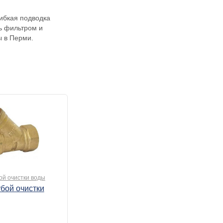
гибкая подводка
сь фильтром и
ы в Перми.
ой очистки воды
убой очистки