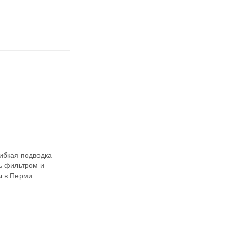
гибкая подводка
сь фильтром и
ы в Перми.