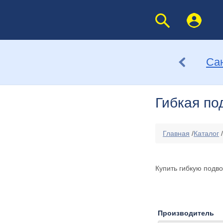
Са
Гибкая по
Главная
/
Каталог
/
Купить гибкую подв
Производитель