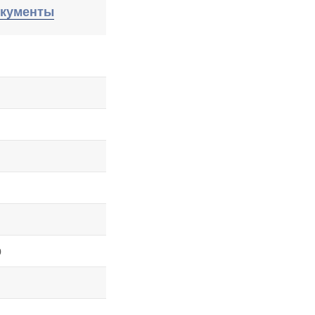
кументы
р