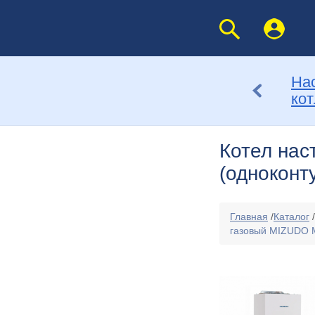
На
ко
Котел на
(одноконт
Главная
/
Каталог
/
газовый MIZUDO 