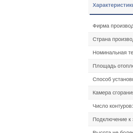
Характеристик
Фирма производ
Страна произво
Номинальная т
Площадь отопл
Способ установ
Камера сгорани
Число контуров
Подключение к э
Высота не боле