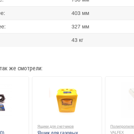
е:
403 мм
ее:
327 мм
43 кг
так же смотрели:
Ящики для счетчиков
Полипропиле
0)
Ящик для газовых
VALFEX