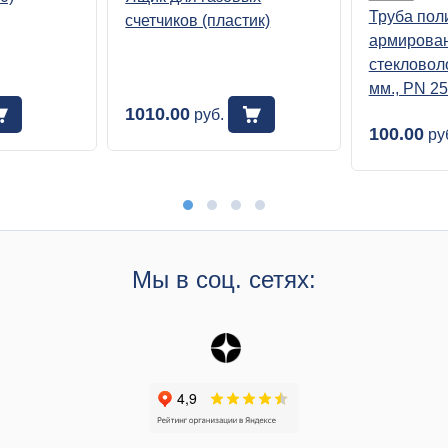
Труба пол
счетчиков (пластик)
армирова
стекловол
мм., PN 25
1010.00
руб.
100.00
ру
Мы в соц. сетях: