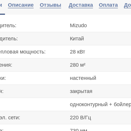
и
Описание
Отзывы
Доставка
Оплата
До
итель:
Mizudo
дитель:
Китай
епловая мощность:
28 кВт
ения:
280 м²
ки:
настенный
я:
закрытая
:
одноконтурный + бойле
л. сети:
220 В/Гц
е:
730 мм