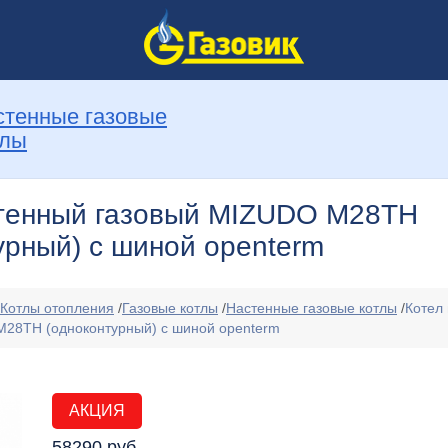
стенные газовые
тлы
стенный газовый MIZUDO M28ТH
урный) с шиной openterm
Котлы отопления
/
Газовые котлы
/
Настенные газовые котлы
/
Котел
M28ТH (одноконтурный) с шиной openterm
АКЦИЯ
58290 руб.