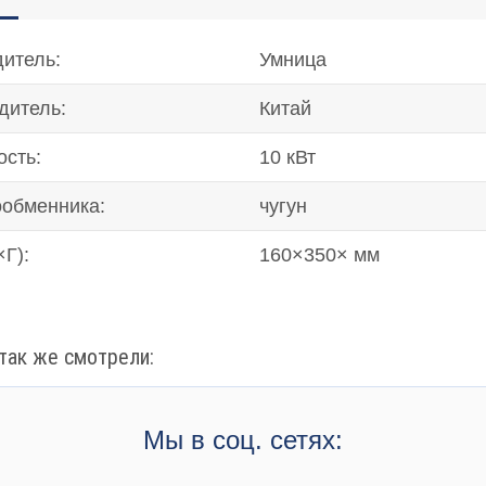
итель:
Умница
дитель:
Китай
сть:
10 кВт
обменника:
чугун
Г):
160×350× мм
так же смотрели:
Мы в соц. сетях: