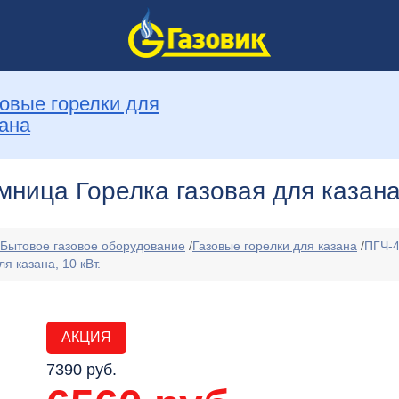
овые горелки для
ана
мница Горелка газовая для казана,
Бытовое газовое оборудование
/
Газовые горелки для казана
/
ПГЧ-4
я казана, 10 кВт.
АКЦИЯ
7390 руб.