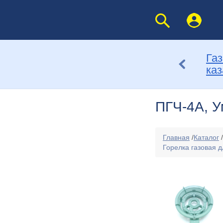
Газ
каз
ПГЧ-4А, У
Главная
/
Каталог
/
Горелка газовая дл