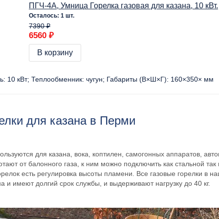
ПГЧ-4А, Умница Горелка газовая для казана, 10 кВт.
Осталось: 1 шт.
7390 ₽
6560 ₽
В корзину
ь:
10 кВт
Теплообменник:
чугун
Габариты (В×Ш×Г):
160×350× мм
елки для казана в Перми
ользуются для казана, вока, коптилен, самогонных аппаратов, авто
отают от балонного газа, к ним можно подключить как стальной так
орелок есть регулировка высоты пламени. Все газовые горелки в н
на и имеют долгий срок службы, и выдерживают нагрузку до 40 кг.