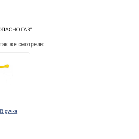
ОПАСНО ГАЗ"
так же смотрели:
-В ручка
п