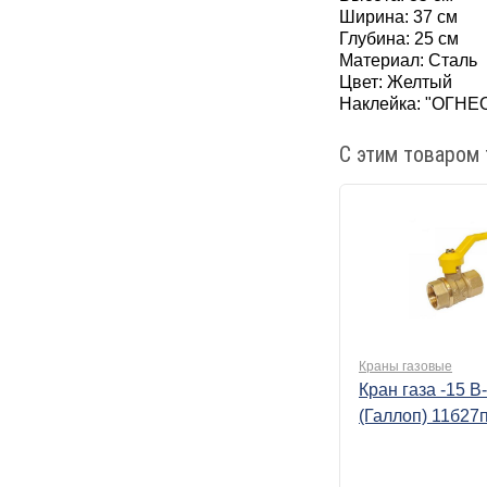
Ширина:
37 см
Глубина:
25 см
Материал:
Сталь
Цвет:
Желтый
Наклейка:
"ОГНЕ
С этим товаром 
Краны газовые
Кран газа -15 В
(Галлоп) 11б27