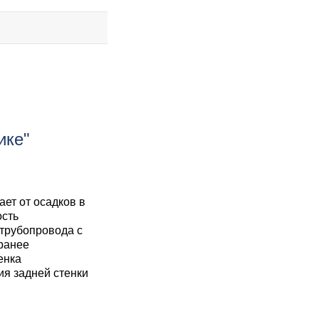
ике"
ет от осадков в
ость
трубопровода с
ранее
енка
я задней стенки