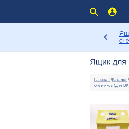
Ящ
сче
Ящик для 
Главная
/
Каталог
/
счетчиков (для BK