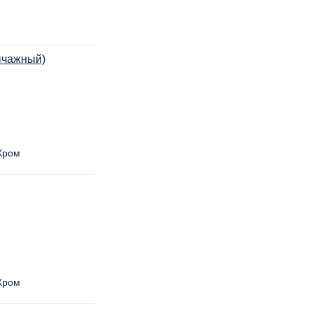
ычажный)
ром
ром