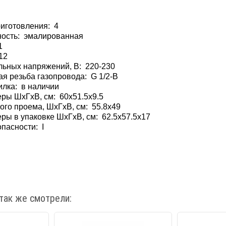
риготовления: 4
ность: эмалированная
1
12
ьных напряжений, В: 220-230
я резьба газопровода: G 1/2-В
илка: в наличии
ры ШхГхВ, см: 60x51.5x9.5
го проема, ШхГхВ, см: 55.8x49
ры в упаковке ШхГхВ, см: 62.5x57.5x17
пасности: I
так же смотрели: