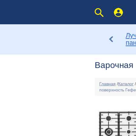
Лу
па
Варочная 
Главная
/
Каталог
/
поверхность Гефе