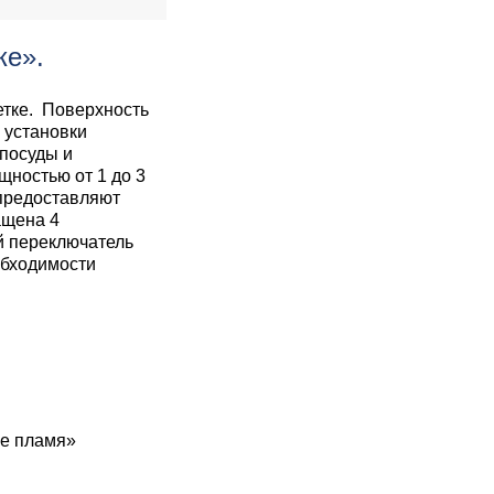
ке».
етке. Поверхность
 установки
 посуды и
щностью от 1 до 3
 предоставляют
ащена 4
й переключатель
обходимости
ое пламя»