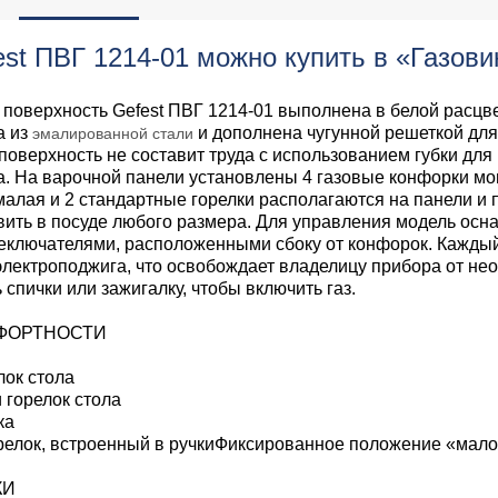
st ПВГ 1214-01 можно купить в «Газови
 поверхность Gefest ПВГ 1214-01 выполнена в белой расцв
а из
и дополнена чугунной решеткой для
эмалированной стали
поверхность не составит труда с использованием губки для
. На варочной панели установлены 4 газовые конфорки мо
 малая и 2 стандартные горелки располагаются на панели и
вить в посуде любого размера. Для управления модель осн
ключателями, расположенными сбоку от конфорок. Кажды
электроподжига, что освобождает владелицу прибора от не
 спички или зажигалку, чтобы включить газ.
ФОРТНОСТИ
лок стола
 горелок стола
ка
релок, встроенный в ручкиФиксированное положение «мал
КИ