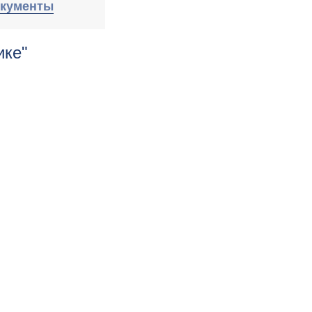
кументы
ике"