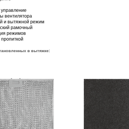
 управление
ты вентилятора
й и вытяжной режим
еский рамочный
ция режимов
й пропиткой
тановленных в вытяжке: