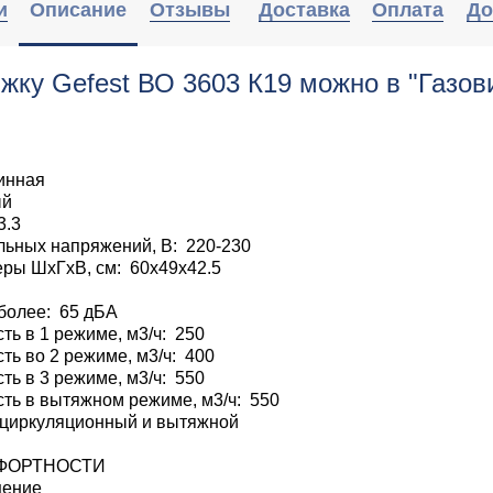
и
Описание
Отзывы
Доставка
Оплата
До
жку Gefest ВО 3603 К19 можно в "Газов
инная
ый
3.3
ьных напряжений, В: 220-230
ры ШхГхВ, см: 60x49x42.5
более: 65 дБА
ть в 1 режиме, м3/ч: 250
ть во 2 режиме, м3/ч: 400
ть в 3 режиме, м3/ч: 550
ть в вытяжном режиме, м3/ч: 550
ециркуляционный и вытяжной
ФОРТНОСТИ
щение