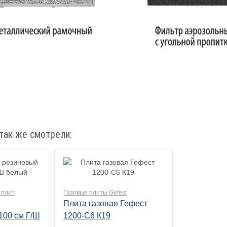
так же смотрели:
 плит
Газовые плиты Gefest
Плита газовая Гефест
100 см Г/Ш
1200-С6 К19