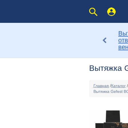
Выт
от
ве
Вытяжка G
Главная
/
Каталог
/
Вытяжка Gefest B