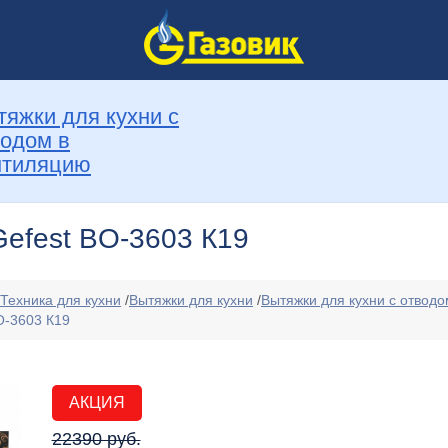
яжки для кухни с
водом в
нтиляцию
efest BO-3603 К19
Техника для кухни
/
Вытяжки для кухни
/
Вытяжки для кухни с отвод
O-3603 К19
АКЦИЯ
22390 руб.