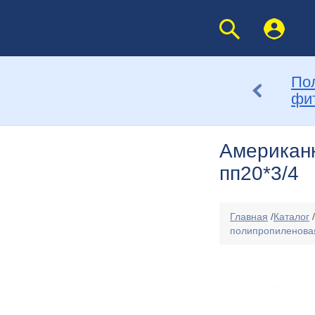
По
фи
Американк
пп20*3/4
Главная
/
Каталог
/
полипропиленовая