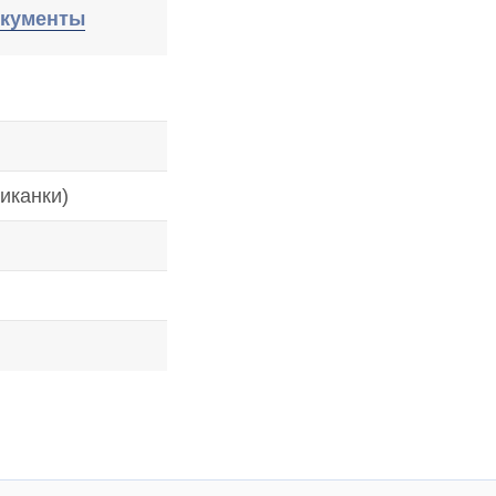
кументы
иканки)