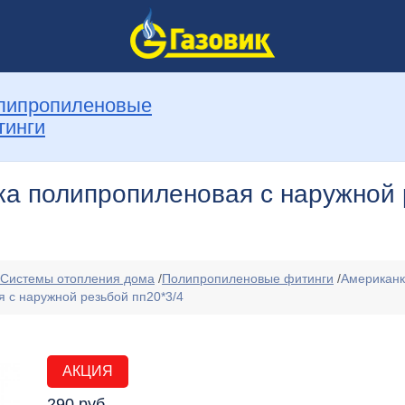
липропиленовые
тинги
а полипропиленовая с наружной 
Системы отопления дома
/
Полипропиленовые фитинги
/
Американ
 с наружной резьбой пп20*3/4
АКЦИЯ
290 руб.