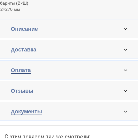
бариты (В×Ш):
72×270 мм
Описание
Доставка
Оплата
Отзывы
Документы
С этим товаром так же смотрели: