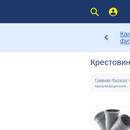
Ка
фи
Крестовин
Главная
/
Каталог
/
канализационая - 