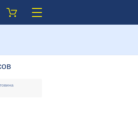
сов
товина