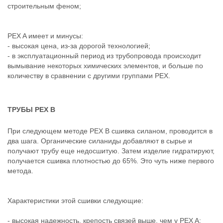
строительным феном;
PEX A имеет и минусы:
- высокая цена, из-за дорогой технологией;
- в эксплуатационный период из трубопровода происходит
вымывание некоторых химических элементов, и больше по
количеству в сравнении с другими группами PEX.
ТРУБЫ PEX B
При следующем методе PEX В сшивка силаном, проводится в
два шага. Органические силаниды добавляют в сырье и
получают трубу еще недосшитую. Затем изделие гидратируют,
получается сшивка плотностью до 65%. Это чуть ниже первого
метода.
Характеристики этой сшивки следующие:
- высокая надежность, крепость связей выше, чем у PEX A;